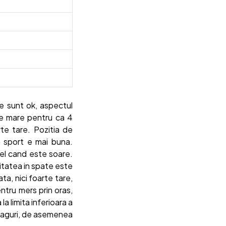
e sunt ok, aspectul
 de mare pentru ca 4
te tare. Pozitia de
a sport e mai buna.
n el cand este soare.
litatea in spate este
ta, nici foarte tare,
ntru mers prin oras,
la limita inferioara a
 praguri, de asemenea