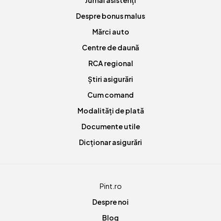
Jurnal asistenți
Despre bonus malus
Mărci auto
Centre de daună
RCA regional
Știri asigurări
Cum comand
Modalități de plată
Documente utile
Dicționar asigurări
Pint.ro
Despre noi
Blog