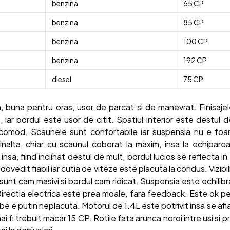
benzina
65 CP
benzina
85 CP
benzina
100 CP
benzina
192 CP
diesel
75 CP
, buna pentru oras, usor de parcat si de manevrat. Finisajel
t, iar bordul este usor de citit. Spatiul interior este destul
omod. Scaunele sunt confortabile iar suspensia nu e foar
nalta, chiar cu scaunul coborat la maxim, insa la echipare
insa, fiind inclinat destul de mult, bordul lucios se reflecta i
dovedit fiabil iar cutia de viteze este placuta la condus. Vizibi
i sunt cam masivi si bordul cam ridicat. Suspensia este echilibra
Directia electrica este prea moale, fara feedback. Este ok pe
urbe e putin neplacuta. Motorul de 1.4L este potrivit insa se afla 
ai fi trebuit macar 15 CP. Rotile fata arunca noroi intre usi si