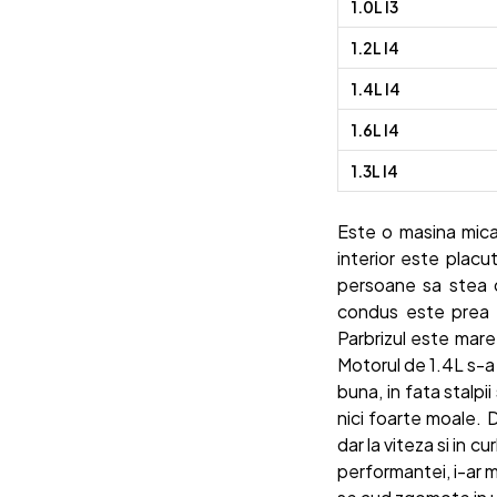
1.0L I3
1.2L I4
1.4L I4
1.6L I4
1.3L I4
Este o masina mica
interior este placu
persoane sa stea c
condus este prea i
Parbrizul este mare 
Motorul de 1.4L s-a 
buna, in fata stalpi
nici foarte moale. 
dar la viteza si in c
performantei, i-ar m