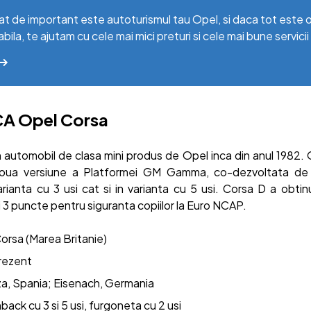
at de important este autoturismul tau Opel, si daca tot este ob
abila, te ajutam cu cele mai mici preturi si cele mai bune servicii
CA Opel Corsa
 automobil de clasa mini produs de Opel inca din anul 1982. 
noua versiune a Platformei GM Gamma, co-dezvoltata de 
varianta cu 3 usi cat si in varianta cu 5 usi. Corsa D a obt
si 3 puncte pentru siguranta copiilor la Euro NCAP.
Corsa (Marea Britanie)
rezent
a, Spania; Eisenach, Germania
back cu 3 si 5 usi, furgoneta cu 2 usi