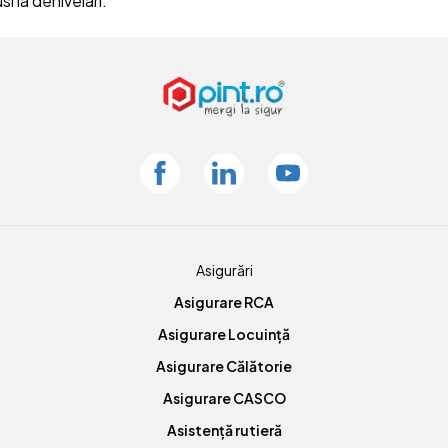
i la denivelari.
Facebook
Linkedin
Youtube
Asigurări
Asigurare RCA
Asigurare Locuință
Asigurare Călătorie
Asigurare CASCO
Asistență rutieră