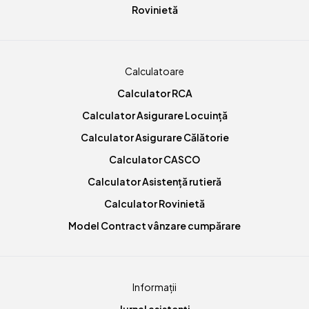
Rovinietă
Calculatoare
Calculator RCA
Calculator Asigurare Locuință
Calculator Asigurare Călătorie
Calculator CASCO
Calculator Asistență rutieră
Calculator Rovinietă
Model Contract vânzare cumpărare
Informații