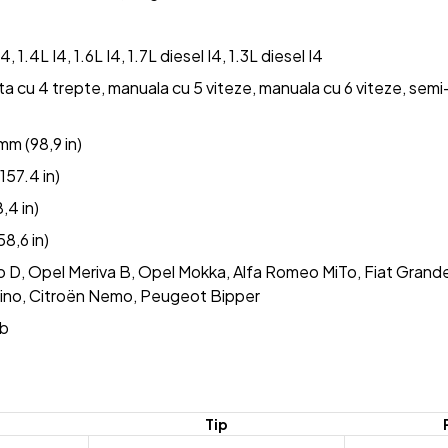
4, 1.4L I4, 1.6L I4, 1.7L diesel I4, 1.3L diesel I4
a cu 4 trepte, manuala cu 5 viteze, manuala cu 6 viteze, sem
m (98,9 in)
57.4 in)
,4 in)
8,6 in)
 D, Opel Meriva B, Opel Mokka, Alfa Romeo MiTo, Fiat Grande
orino, Citroën Nemo, Peugeot Bipper
eb
Tip