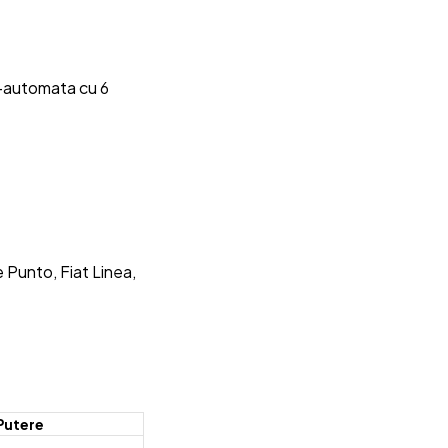
i-automata cu 6
 Punto, Fiat Linea,
Putere