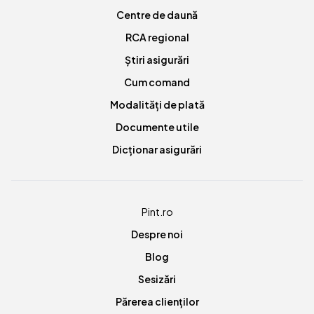
Centre de daună
RCA regional
Știri asigurări
Cum comand
Modalități de plată
Documente utile
Dicționar asigurări
Pint.ro
Despre noi
Blog
Sesizări
Părerea clienților