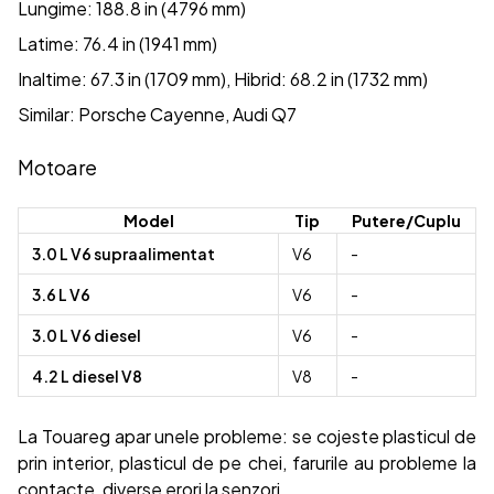
Lungime: 188.8 in (4796 mm)
Latime: 76.4 in (1941 mm)
Inaltime: 67.3 in (1709 mm), Hibrid: 68.2 in (1732 mm)
Similar: Porsche Cayenne, Audi Q7
Motoare
Model
Tip
Putere/Cuplu
3.0 L V6 supraalimentat
V6
-
3.6 L V6
V6
-
3.0 L V6 diesel
V6
-
4.2 L diesel V8
V8
-
La Touareg apar unele probleme: se cojeste plasticul de
prin interior, plasticul de pe chei, farurile au probleme la
contacte, diverse erori la senzori.