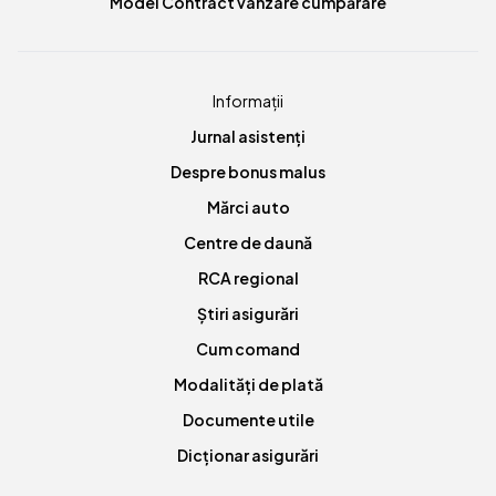
Model Contract vânzare cumpărare
Informații
Jurnal asistenți
Despre bonus malus
Mărci auto
Centre de daună
RCA regional
Știri asigurări
Cum comand
Modalități de plată
Documente utile
Dicționar asigurări