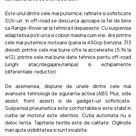
Este unul dintre cele mai puternice, rafinate si sofisticate
SUV-uri. In off-road se descurca aproape la fel de bine
ca Range-Rover iar la tehnica il depaseste. Cu suspensia
adaptativa poti urca si cobori masina cum vrei. Are printre
cele mai puternice motoare (pana la 450cp benzina, 313
diesel), printre cele mai bune cifre la acceleratie (5.9s la
w12), printre cele mai bune date tehnice pentu off-road
(unghi atac/degajare/rampa) si echipamente
(diferentiale, reductor).
De asemenea, dispune de unele dintre cele mai
avansate tehnologii de siguranta activa (ABS Plus, side
assist, front assist) si de gadget-uri sofisticate.
Suspensia pneumatica este confortabila si este stabil in
curbe iar motorul este silentios. Cutia automata nu e
deloc lenta. Tapiteria textila este de calitate. Oglinzile
mari ajuta vizibilitatea si sunt incalzite.