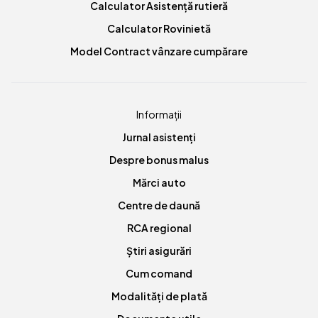
Calculator Asistență rutieră
Calculator Rovinietă
Model Contract vânzare cumpărare
Informații
Jurnal asistenți
Despre bonus malus
Mărci auto
Centre de daună
RCA regional
Știri asigurări
Cum comand
Modalități de plată