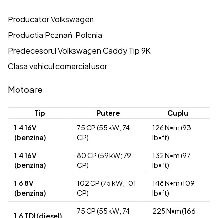
Producator Volkswagen
Productia Poznań, Polonia
Predecesorul Volkswagen Caddy Tip 9K
Clasa vehicul comercial usor
Motoare
Tip
Putere
Cuplu
1.4 16V
75 CP (55 kW; 74
126 N•m (93
(benzina)
CP)
lb•ft)
1.4 16V
80 CP (59 kW; 79
132 N•m (97
(benzina)
CP)
lb•ft)
1.6 8V
102 CP (75 kW; 101
148 N•m (109
(benzina)
CP)
lb•ft)
75 CP (55 kW; 74
225 N•m (166
1.6 TDI (diesel)