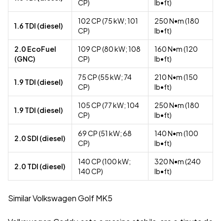
CP)
lb•ft)
102 CP (75 kW; 101
250 N•m (180
1.6 TDI (diesel)
CP)
lb•ft)
2.0 EcoFuel
109 CP (80 kW; 108
160 N•m (120
(GNC)
CP)
lb•ft)
75 CP (55 kW; 74
210 N•m (150
1.9 TDI (diesel)
CP)
lb•ft)
105 CP (77 kW; 104
250 N•m (180
1.9 TDI (diesel)
CP)
lb•ft)
69 CP (51 kW; 68
140 N•m (100
2.0 SDI (diesel)
CP)
lb•ft)
140 CP (100 kW;
320 N•m (240
2.0 TDI (diesel)
140 CP)
lb•ft)
Similar Volkswagen Golf MK5