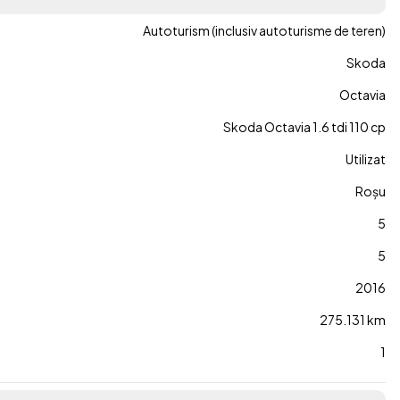
Autoturism (inclusiv autoturisme de teren)
Skoda
Octavia
Skoda Octavia 1.6 tdi 110 cp
Utilizat
Roșu
5
5
2016
275.131 km
1