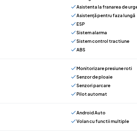
Asistenta la franarea de urg
Asistență pentru faza lungă
ESP
Sistem alarma
Sistem control tractiune
ABS
Monitorizare presiune roti
Senzor de ploaie
Senzori parcare
Pilot automat
Android Auto
Volan cu functii multiple