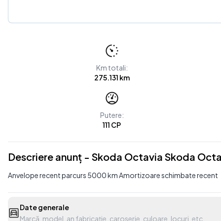
Km totali:
275.131 km
Putere:
111 CP
Descriere anunț - Skoda Octavia Skoda Octavi
Anvelope recent parcurs 5000 km Amortizoare schimbate recent
Date generale
Marcă, model, an fabricație, caroserie, culoare, locuri, etc.