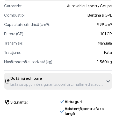
Caroserie:
Autovehicul sport / Coupe
Combustibil:
Benzina si GPL
Capacitate cilindrică (cm³):
999 cm³
Putere (CP):
101 CP
Transmisie:
Manuala
Tracțiune:
Fata
Masă maximă autorizată (kg):
1.560 kg
Dotări și echipare
Lista cu opțiuni de siguranță, confort, multimedia, accesorii etc
Airbaguri
Siguranță:
Asistență pentru faza
lungă