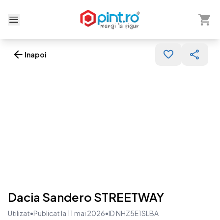
Arată 
Deschide meniu
Inapoi
Dacia Sandero STREETWAY
Utilizat
•
Publicat la 11 mai 2026
•
ID NHZ5E1SLBA