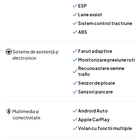
ESP
Lane assist
Sistem control tractiune
ABS
Faruri adaptive
Sisteme de asistență și
electronice:
Monitorizare presiune roti
Recunoastere semne
trafic
Senzor de ploaie
Senzori parcare
Android Auto
Multimedia și
conectivitate:
Apple CarPlay
Volan cu functii multiple