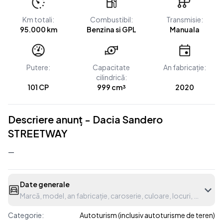
Km totali:
Combustibil:
Transmisie:
95.000 km
Benzina si GPL
Manuala
Putere:
Capacitate
An fabricație:
cilindrică:
101 CP
999 cm³
2020
Descriere anunț - Dacia Sandero
STREETWAY
—
Date generale
Marcă, model, an fabricație, caroserie, culoare, locuri, etc.
Categorie:
Autoturism (inclusiv autoturisme de teren)