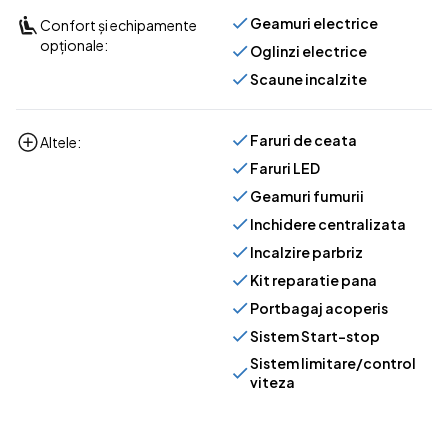
Geamuri electrice
Confort și echipamente
opționale:
Oglinzi electrice
Scaune incalzite
Faruri de ceata
Altele:
Faruri LED
Geamuri fumurii
Inchidere centralizata
Incalzire parbriz
Kit reparatie pana
Portbagaj acoperis
Sistem Start-stop
Sistem limitare/control
viteza