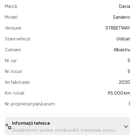
Marcă:
Dacia
Model:
Sandero
Versiune:
STREETWAY
Stare vehicul:
Utilizat
Culoare:
Albastru
Nr. uși:
5
Nr. locuri:
5
An fabricație:
2020
Km. totali:
95.000 km
Nr. proprietari până acum:
1
Informații tehnice
Detalii motor, putere, combustibil, transmisie, consum etc.