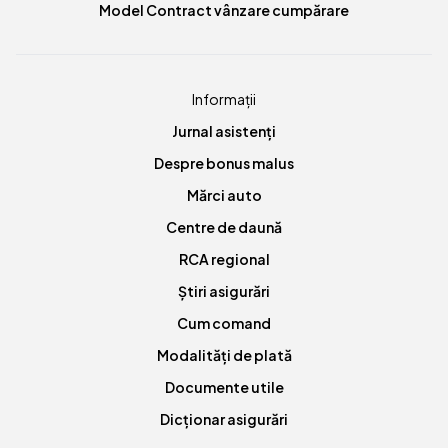
Model Contract vânzare cumpărare
Informații
Jurnal asistenți
Despre bonus malus
Mărci auto
Centre de daună
RCA regional
Știri asigurări
Cum comand
Modalități de plată
Documente utile
Dicționar asigurări