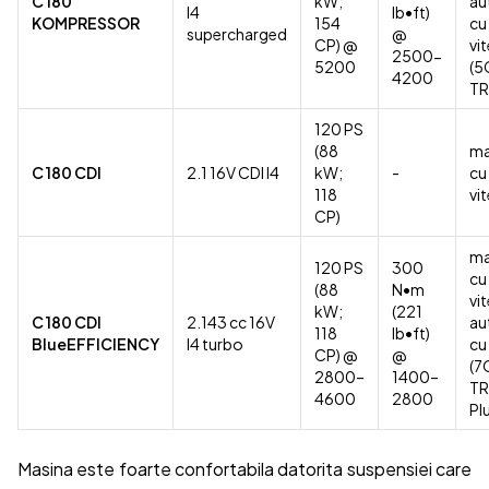
C 180
kW;
au
I4
lb•ft)
KOMPRESSOR
154
cu
supercharged
@
CP) @
vi
2500-
5200
(5
4200
TR
120 PS
(88
ma
C 180 CDI
2.1 16V CDI I4
kW;
-
cu
118
vi
CP)
ma
120 PS
300
cu
(88
N•m
vi
kW;
(221
C 180 CDI
2.143 cc 16V
au
118
lb•ft)
BlueEFFICIENCY
I4 turbo
cu
CP) @
@
(7
2800–
1400–
TR
4600
2800
Pl
Masina este foarte confortabila datorita suspensiei care