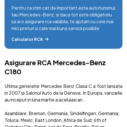
Pentru ca stim cat de important este autoturismul
tau Mercedes-Benz, si daca tot este obligatoriu
sa ai o asigurare rca valabila, te ajutam cu cele mai
mici preturi si cele mai bune servicii posibile
Calculator RCA
Asigurare RCA Mercedes-Benz
C180
Ultima generatie Mercedes Benz Clasa C a fost lansata
in 2007 la Salonul Auto de la Geneva. In Europa, vanzarile
au inceput in luna martie a aceluiasi an.
Asamblare: Bremen, Germania; Sindelfingen, Germania;
Toluca, Mexic; East London, Africa de Sud; 6th of
October City, Egipt; Juiz de Fora, Brazilia; Pekan,