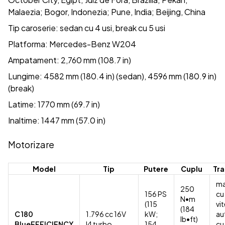
Malaezia; Bogor, Indonezia; Pune, India; Beijing, China
Tip caroserie: sedan cu 4 usi, break cu 5 usi
Platforma: Mercedes-Benz W204
Ampatament: 2,760 mm (108.7 in)
Lungime: 4582 mm (180.4 in) (sedan), 4596 mm (180.9 in)
(break)
Latime: 1770 mm (69.7 in)
Inaltime: 1447 mm (57.0 in)
Motorizare
Model
Tip
Putere
Cuplu
Tra
ma
250
156 PS
cu
N•m
(115
vi
(184
C 180
1.796 cc 16V
kW;
au
lb•ft)
BlueEFFICIENCY
I4 turbo
154
cu