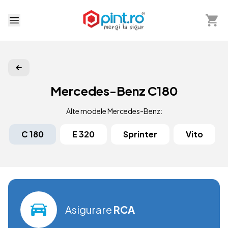
Arată 
Deschide meniu
Mercedes-Benz C180
Alte modele Mercedes-Benz:
C 180
E 320
Sprinter
Vito
Asigurare
RCA