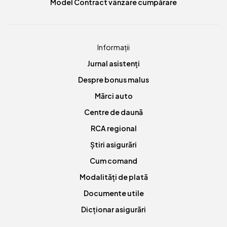
Model Contract vânzare cumpărare
Informații
Jurnal asistenți
Despre bonus malus
Mărci auto
Centre de daună
RCA regional
Știri asigurări
Cum comand
Modalități de plată
Documente utile
Dicționar asigurări