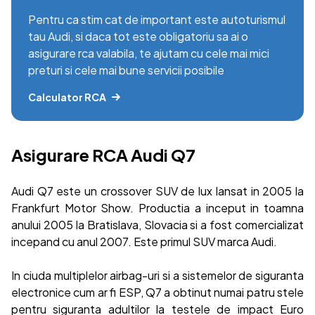
Pentru ca stim cat de important este autoturismul
tau Audi, si daca tot este obligatoriu sa ai o
asigurare rca valabila, te ajutam cu cele mai mici
preturi si cele mai bune servicii posibile
Calculator RCA
Asigurare RCA Audi Q7
Audi Q7 este un crossover SUV de lux lansat in 2005 la
Frankfurt Motor Show. Productia a inceput in toamna
anului 2005 la Bratislava, Slovacia si a fost comercializat
incepand cu anul 2007. Este primul SUV marca Audi.
In ciuda multiplelor airbag-uri si a sistemelor de siguranta
electronice cum ar fi ESP, Q7 a obtinut numai patru stele
pentru siguranta adultilor la testele de impact Euro