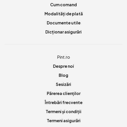
Cum comand
Modalități de plată
Documente utile
Dicționar asigurări
Pint.ro
Despre noi
Blog
Sesizări
Părerea clienților
Întrebări frecvente
Termeni și condiții
Termeni asigurări