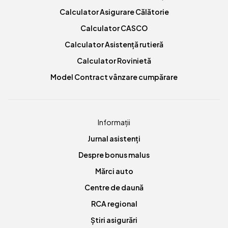
Calculator Asigurare Călătorie
Calculator CASCO
Calculator Asistență rutieră
Calculator Rovinietă
Model Contract vânzare cumpărare
Informații
Jurnal asistenți
Despre bonus malus
Mărci auto
Centre de daună
RCA regional
Știri asigurări