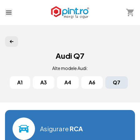
Arată 
Deschide meniu
Audi Q7
Alte modele Audi:
A1
A3
A4
A6
Q7
Asigurare
RCA