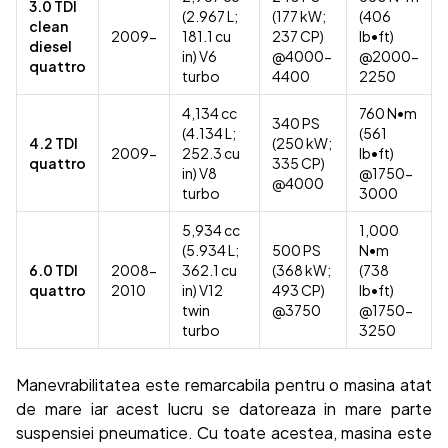
3.0 TDI
(2.967 L;
(177 kW;
(406
clean
2009-
181.1 cu
237 CP)
lb•ft)
diesel
in) V6
@4000-
@2000-
quattro
turbo
4400
2250
4,134 cc
760 N•m
340 PS
(4.134 L;
(561
4.2 TDI
(250 kW;
2009-
252.3 cu
lb•ft)
quattro
335 CP)
in) V8
@1750-
@4000
turbo
3000
5,934 cc
1,000
(5.934 L;
500 PS
N•m
6.0 TDI
2008-
362.1 cu
(368 kW;
(738
quattro
2010
in) V12
493 CP)
lb•ft)
twin
@3750
@1750-
turbo
3250
Manevrabilitatea este remarcabila pentru o masina atat
de mare iar acest lucru se datoreaza in mare parte
suspensiei pneumatice. Cu toate acestea, masina este