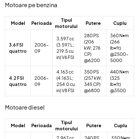
Motoare pe benzina
Tipul
Model
Perioada
Putere
Cuplu
motorului
280 PS
360 N•m
3,597 cc
(206
(266
3.6 FSI
2006-
(3.597 L;
kW; 276
lb•ft)
quattro
09
219.5 cu
CP)
@2500-
in) V6 FSI
@6200
5000
4,163 cc
350 PS
440 N•m
4.2 FSI
2006-
(4.163 L;
(257 kW;
(325
quattro
09
254.0 cu
345 CP)
lb•ft)
in) V8 FSI
@6800
@3500
Motoare diesel
Tipul
Model
Perioada
Putere
Cuplu
motorului
2,967 cc
240 PS
550 N•m