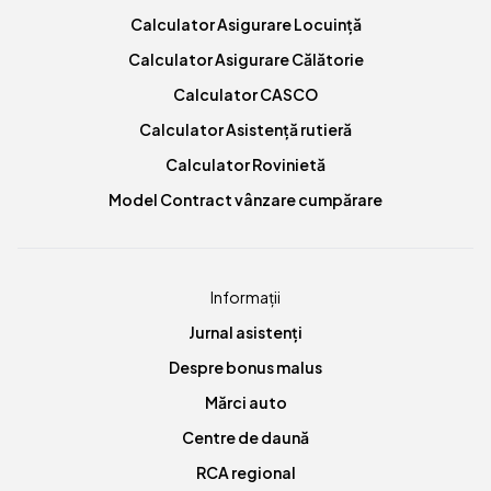
Calculator Asigurare Locuință
Calculator Asigurare Călătorie
Calculator CASCO
Calculator Asistență rutieră
Calculator Rovinietă
Model Contract vânzare cumpărare
Informații
Jurnal asistenți
Despre bonus malus
Mărci auto
Centre de daună
RCA regional