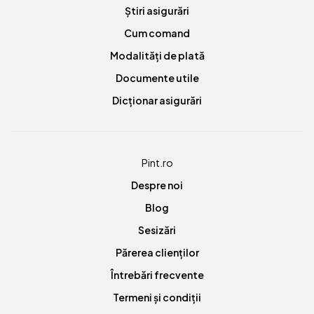
Știri asigurări
Cum comand
Modalități de plată
Documente utile
Dicționar asigurări
Pint.ro
Despre noi
Blog
Sesizări
Părerea clienților
Întrebări frecvente
Termeni și condiții