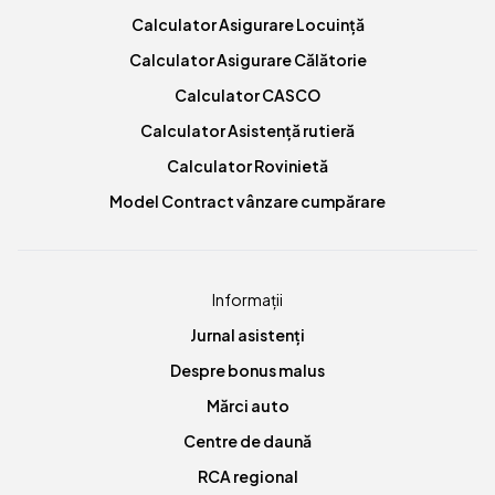
Calculator Asigurare Locuință
Calculator Asigurare Călătorie
Calculator CASCO
Calculator Asistență rutieră
Calculator Rovinietă
Model Contract vânzare cumpărare
Informații
Jurnal asistenți
Despre bonus malus
Mărci auto
Centre de daună
RCA regional