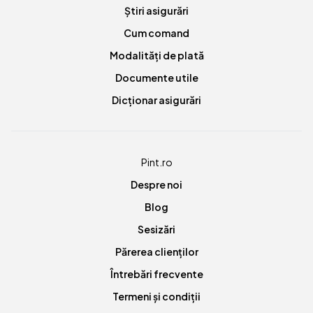
Știri asigurări
Cum comand
Modalități de plată
Documente utile
Dicționar asigurări
Pint.ro
Despre noi
Blog
Sesizări
Părerea clienților
Întrebări frecvente
Termeni și condiții