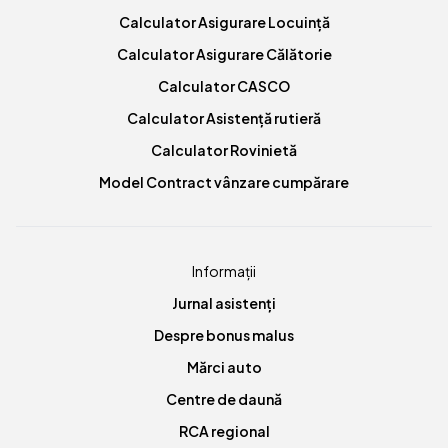
Calculator Asigurare Locuință
Calculator Asigurare Călătorie
Calculator CASCO
Calculator Asistență rutieră
Calculator Rovinietă
Model Contract vânzare cumpărare
Informații
Jurnal asistenți
Despre bonus malus
Mărci auto
Centre de daună
RCA regional