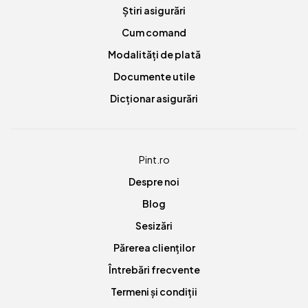
Știri asigurări
Cum comand
Modalități de plată
Documente utile
Dicționar asigurări
Pint.ro
Despre noi
Blog
Sesizări
Părerea clienților
Întrebări frecvente
Termeni și condiții