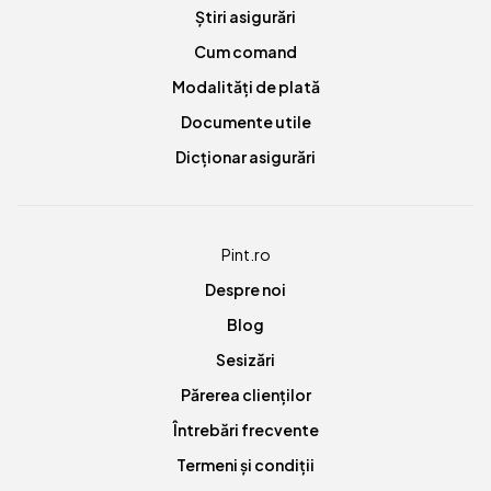
Știri asigurări
Cum comand
Modalități de plată
Documente utile
Dicționar asigurări
Pint.ro
Despre noi
Blog
Sesizări
Părerea clienților
Întrebări frecvente
Termeni și condiții