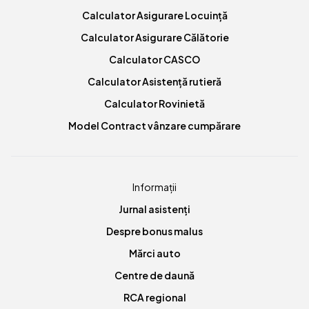
Calculator Asigurare Locuință
Calculator Asigurare Călătorie
Calculator CASCO
Calculator Asistență rutieră
Calculator Rovinietă
Model Contract vânzare cumpărare
Informații
Jurnal asistenți
Despre bonus malus
Mărci auto
Centre de daună
RCA regional