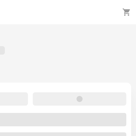
Arată 