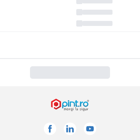
Facebook
Linkedin
Youtube