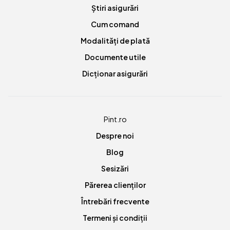
Știri asigurări
Cum comand
Modalități de plată
Documente utile
Dicționar asigurări
Pint.ro
Despre noi
Blog
Sesizări
Părerea clienților
Întrebări frecvente
Termeni și condiții