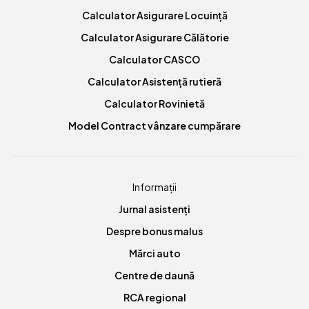
Calculator Asigurare Locuință
Calculator Asigurare Călătorie
Calculator CASCO
Calculator Asistență rutieră
Calculator Rovinietă
Model Contract vânzare cumpărare
Informații
Jurnal asistenți
Despre bonus malus
Mărci auto
Centre de daună
RCA regional