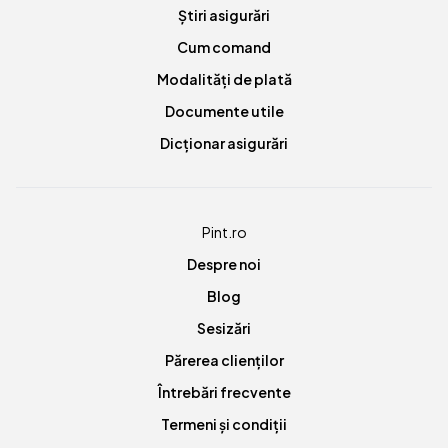
Știri asigurări
Cum comand
Modalități de plată
Documente utile
Dicționar asigurări
Pint.ro
Despre noi
Blog
Sesizări
Părerea clienților
Întrebări frecvente
Termeni și condiții