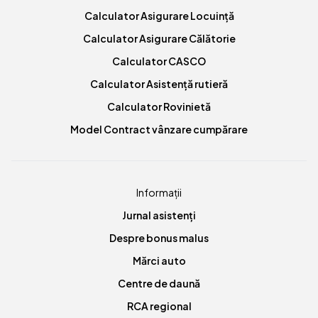
Calculator Asigurare Locuință
Calculator Asigurare Călătorie
Calculator CASCO
Calculator Asistență rutieră
Calculator Rovinietă
Model Contract vânzare cumpărare
Informații
Jurnal asistenți
Despre bonus malus
Mărci auto
Centre de daună
RCA regional