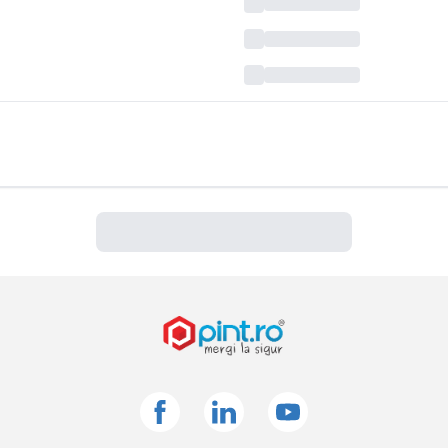
Facebook
Linkedin
Youtube