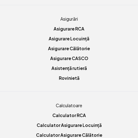
Asigurări
Asigurare RCA
Asigurare Locuință
Asigurare Călătorie
Asigurare CASCO
Asistență rutieră
Rovinietă
Calculatoare
Calculator RCA
Calculator Asigurare Locuință
Calculator Asigurare Călătorie