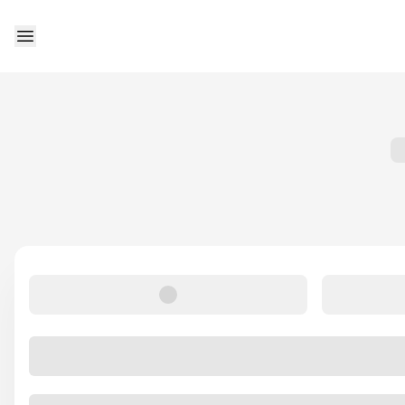
Deschide meniu