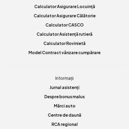
Calculator Asigurare Locuință
Calculator Asigurare Călătorie
Calculator CASCO
Calculator Asistență rutieră
Calculator Rovinietă
Model Contract vânzare cumpărare
Informații
Jurnal asistenți
Despre bonus malus
Mărci auto
Centre de daună
RCA regional