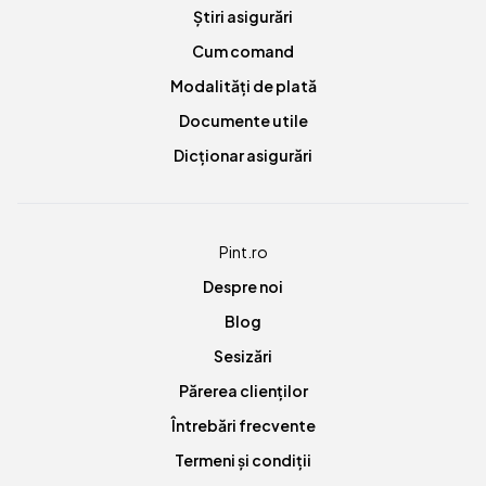
Știri asigurări
Cum comand
Modalități de plată
Documente utile
Dicționar asigurări
Pint.ro
Despre noi
Blog
Sesizări
Părerea clienților
Întrebări frecvente
Termeni și condiții