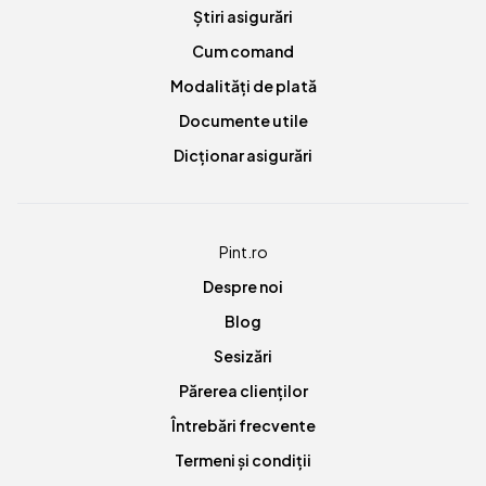
Știri asigurări
Cum comand
Modalități de plată
Documente utile
Dicționar asigurări
Pint.ro
Despre noi
Blog
Sesizări
Părerea clienților
Întrebări frecvente
Termeni și condiții