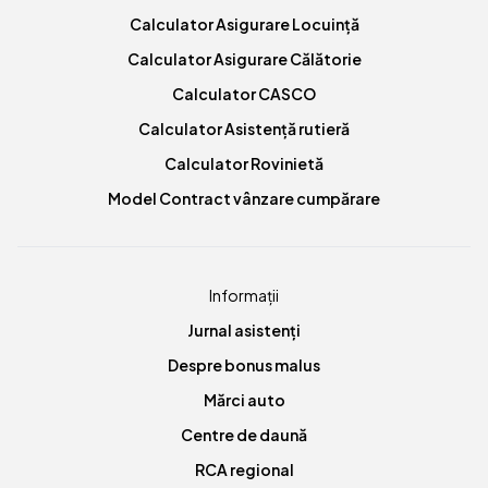
Calculator Asigurare Locuință
Calculator Asigurare Călătorie
Calculator CASCO
Calculator Asistență rutieră
Calculator Rovinietă
Model Contract vânzare cumpărare
Informații
Jurnal asistenți
Despre bonus malus
Mărci auto
Centre de daună
RCA regional