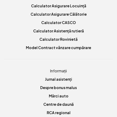
Calculator Asigurare Locuință
Calculator Asigurare Călătorie
Calculator CASCO
Calculator Asistență rutieră
Calculator Rovinietă
Model Contract vânzare cumpărare
Informații
Jurnal asistenți
Despre bonus malus
Mărci auto
Centre de daună
RCA regional