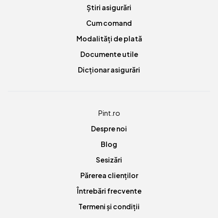
Știri asigurări
Cum comand
Modalități de plată
Documente utile
Dicționar asigurări
Pint.ro
Despre noi
Blog
Sesizări
Părerea clienților
Întrebări frecvente
Termeni și condiții