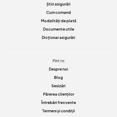
Știri asigurări
Cum comand
Modalități de plată
Documente utile
Dicționar asigurări
Pint.ro
Despre noi
Blog
Sesizări
Părerea clienților
Întrebări frecvente
Termeni și condiții