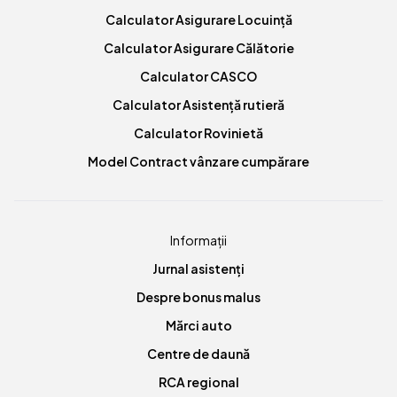
Calculator Asigurare Locuință
Calculator Asigurare Călătorie
Calculator CASCO
Calculator Asistență rutieră
Calculator Rovinietă
Model Contract vânzare cumpărare
Informații
Jurnal asistenți
Despre bonus malus
Mărci auto
Centre de daună
RCA regional