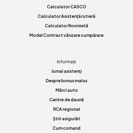
Calculator CASCO
Calculator Asistență rutieră
Calculator Rovinietă
Model Contract vânzare cumpărare
Informații
Jurnal asistenți
Despre bonus malus
Mărci auto
Centre de daună
RCA regional
Știri asigurări
Cum comand