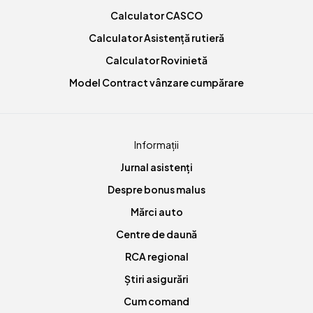
Calculator CASCO
Calculator Asistență rutieră
Calculator Rovinietă
Model Contract vânzare cumpărare
Informații
Jurnal asistenți
Despre bonus malus
Mărci auto
Centre de daună
RCA regional
Știri asigurări
Cum comand