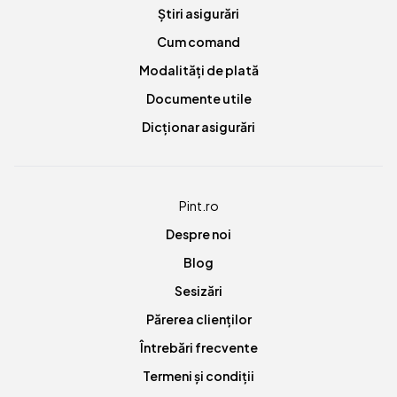
Știri asigurări
Cum comand
Modalități de plată
Documente utile
Dicționar asigurări
Pint.ro
Despre noi
Blog
Sesizări
Părerea clienților
Întrebări frecvente
Termeni și condiții