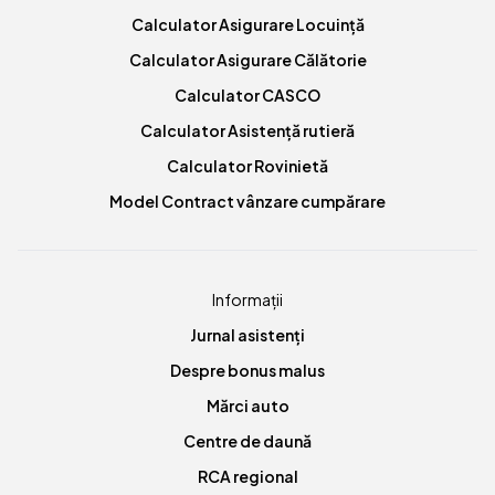
Calculator Asigurare Locuință
Calculator Asigurare Călătorie
Calculator CASCO
Calculator Asistență rutieră
Calculator Rovinietă
Model Contract vânzare cumpărare
Informații
Jurnal asistenți
Despre bonus malus
Mărci auto
Centre de daună
RCA regional