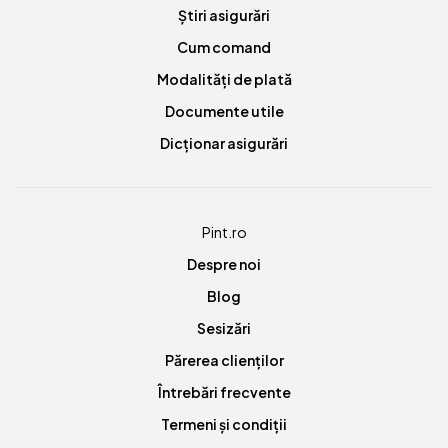
Știri asigurări
Cum comand
Modalități de plată
Documente utile
Dicționar asigurări
Pint.ro
Despre noi
Blog
Sesizări
Părerea clienților
Întrebări frecvente
Termeni și condiții