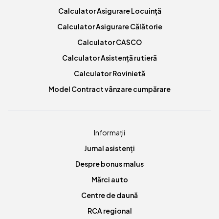
Calculator Asigurare Locuință
Calculator Asigurare Călătorie
Calculator CASCO
Calculator Asistență rutieră
Calculator Rovinietă
Model Contract vânzare cumpărare
Informații
Jurnal asistenți
Despre bonus malus
Mărci auto
Centre de daună
RCA regional