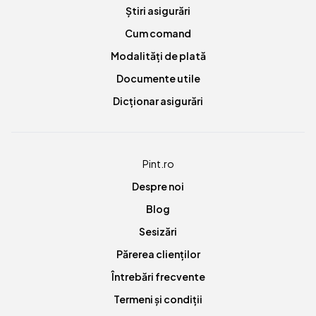
Știri asigurări
Cum comand
Modalități de plată
Documente utile
Dicționar asigurări
Pint.ro
Despre noi
Blog
Sesizări
Părerea clienților
Întrebări frecvente
Termeni și condiții