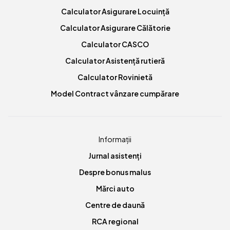
Calculator Asigurare Locuință
Calculator Asigurare Călătorie
Calculator CASCO
Calculator Asistență rutieră
Calculator Rovinietă
Model Contract vânzare cumpărare
Informații
Jurnal asistenți
Despre bonus malus
Mărci auto
Centre de daună
RCA regional