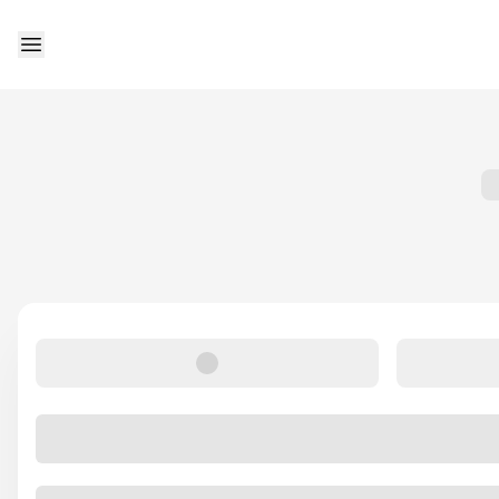
Deschide meniu