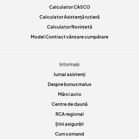
Calculator CASCO
Calculator Asistență rutieră
Calculator Rovinietă
Model Contract vânzare cumpărare
Informații
Jurnal asistenți
Despre bonus malus
Mărci auto
Centre de daună
RCA regional
Știri asigurări
Cum comand