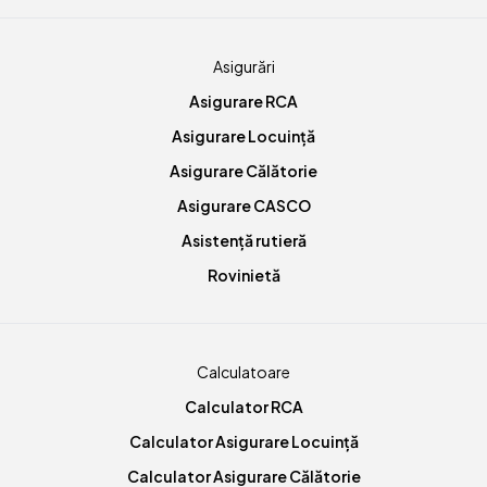
Asigurări
Asigurare RCA
Asigurare Locuință
Asigurare Călătorie
Asigurare CASCO
Asistență rutieră
Rovinietă
Calculatoare
Calculator RCA
Calculator Asigurare Locuință
Calculator Asigurare Călătorie