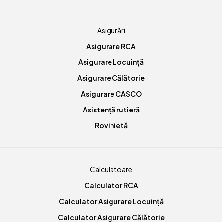
Asigurări
Asigurare RCA
Asigurare Locuință
Asigurare Călătorie
Asigurare CASCO
Asistență rutieră
Rovinietă
Calculatoare
Calculator RCA
Calculator Asigurare Locuință
Calculator Asigurare Călătorie