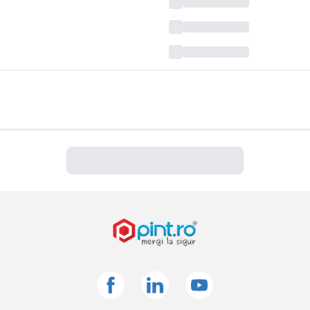
Facebook
Linkedin
Youtube