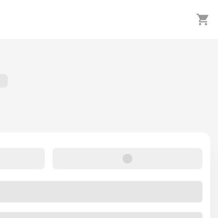
Arată 