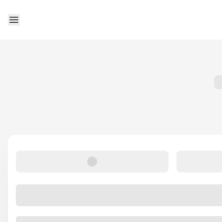
Deschide meniu