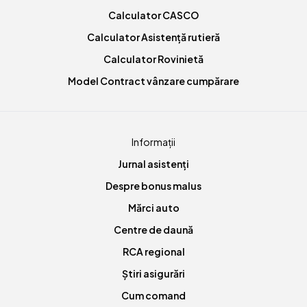
Calculator CASCO
Calculator Asistență rutieră
Calculator Rovinietă
Model Contract vânzare cumpărare
Informații
Jurnal asistenți
Despre bonus malus
Mărci auto
Centre de daună
RCA regional
Știri asigurări
Cum comand