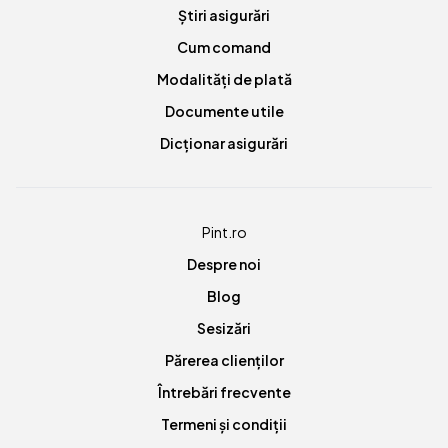
Știri asigurări
Cum comand
Modalități de plată
Documente utile
Dicționar asigurări
Pint.ro
Despre noi
Blog
Sesizări
Părerea clienților
Întrebări frecvente
Termeni și condiții