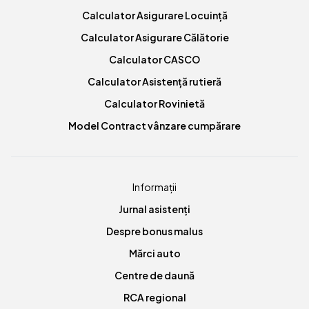
Calculator Asigurare Locuință
Calculator Asigurare Călătorie
Calculator CASCO
Calculator Asistență rutieră
Calculator Rovinietă
Model Contract vânzare cumpărare
Informații
Jurnal asistenți
Despre bonus malus
Mărci auto
Centre de daună
RCA regional