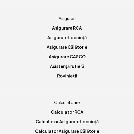
Asigurări
Asigurare RCA
Asigurare Locuință
Asigurare Călătorie
Asigurare CASCO
Asistență rutieră
Rovinietă
Calculatoare
Calculator RCA
Calculator Asigurare Locuință
Calculator Asigurare Călătorie