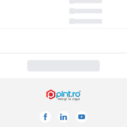
Facebook
Linkedin
Youtube