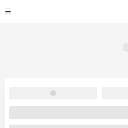
Deschide meniu