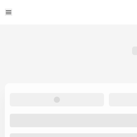
Deschide meniu