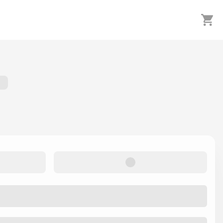
Arată 