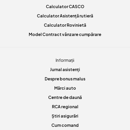
Calculator CASCO
Calculator Asistență rutieră
Calculator Rovinietă
Model Contract vânzare cumpărare
Informații
Jurnal asistenți
Despre bonus malus
Mărci auto
Centre de daună
RCA regional
Știri asigurări
Cum comand