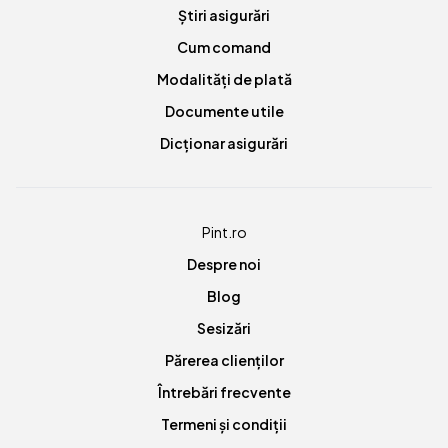
Știri asigurări
Cum comand
Modalități de plată
Documente utile
Dicționar asigurări
Pint.ro
Despre noi
Blog
Sesizări
Părerea clienților
Întrebări frecvente
Termeni și condiții