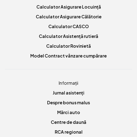
Calculator Asigurare Locuință
Calculator Asigurare Călătorie
Calculator CASCO
Calculator Asistență rutieră
Calculator Rovinietă
Model Contract vânzare cumpărare
Informații
Jurnal asistenți
Despre bonus malus
Mărci auto
Centre de daună
RCA regional