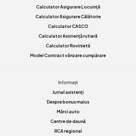
Calculator Asigurare Locuință
Calculator Asigurare Călătorie
Calculator CASCO
Calculator Asistență rutieră
Calculator Rovinietă
Model Contract vânzare cumpărare
Informații
Jurnal asistenți
Despre bonus malus
Mărci auto
Centre de daună
RCA regional