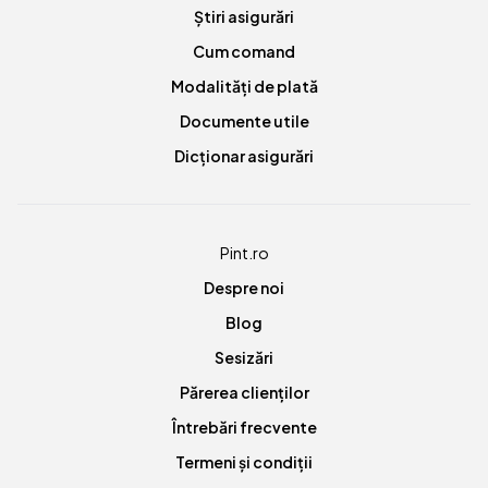
Știri asigurări
Cum comand
Modalități de plată
Documente utile
Dicționar asigurări
Pint.ro
Despre noi
Blog
Sesizări
Părerea clienților
Întrebări frecvente
Termeni și condiții