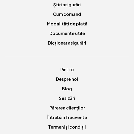
Știri asigurări
Cum comand
Modalități de plată
Documente utile
Dicționar asigurări
Pint.ro
Despre noi
Blog
Sesizări
Părerea clienților
Întrebări frecvente
Termeni și condiții