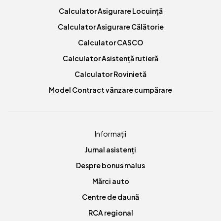
Calculator Asigurare Locuință
Calculator Asigurare Călătorie
Calculator CASCO
Calculator Asistență rutieră
Calculator Rovinietă
Model Contract vânzare cumpărare
Informații
Jurnal asistenți
Despre bonus malus
Mărci auto
Centre de daună
RCA regional