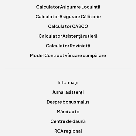
Calculator Asigurare Locuință
Calculator Asigurare Călătorie
Calculator CASCO
Calculator Asistență rutieră
Calculator Rovinietă
Model Contract vânzare cumpărare
Informații
Jurnal asistenți
Despre bonus malus
Mărci auto
Centre de daună
RCA regional