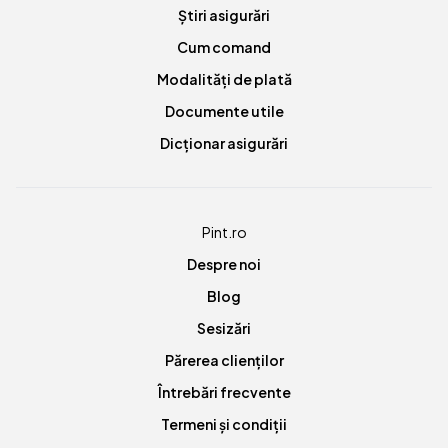
Știri asigurări
Cum comand
Modalități de plată
Documente utile
Dicționar asigurări
Pint.ro
Despre noi
Blog
Sesizări
Părerea clienților
Întrebări frecvente
Termeni și condiții