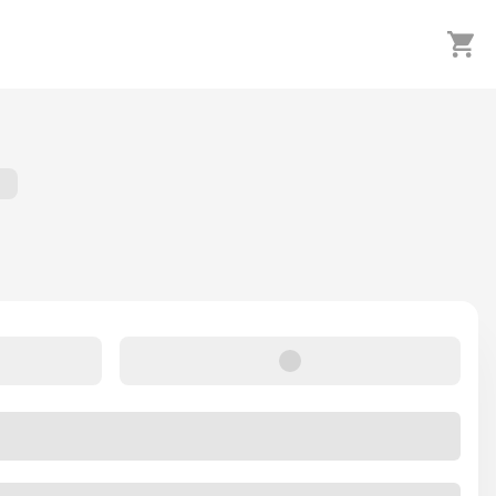
Arată 