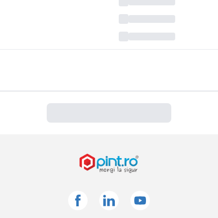
Facebook
Linkedin
Youtube