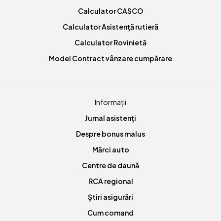
Calculator CASCO
Calculator Asistență rutieră
Calculator Rovinietă
Model Contract vânzare cumpărare
Informații
Jurnal asistenți
Despre bonus malus
Mărci auto
Centre de daună
RCA regional
Știri asigurări
Cum comand