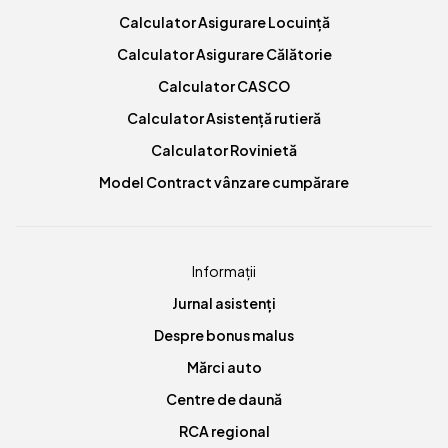
Calculator Asigurare Locuință
Calculator Asigurare Călătorie
Calculator CASCO
Calculator Asistență rutieră
Calculator Rovinietă
Model Contract vânzare cumpărare
Informații
Jurnal asistenți
Despre bonus malus
Mărci auto
Centre de daună
RCA regional