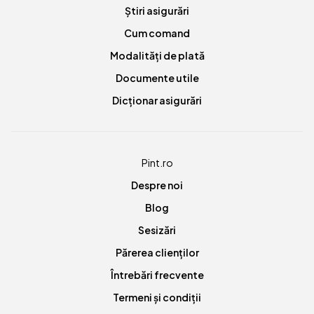
Știri asigurări
Cum comand
Modalități de plată
Documente utile
Dicționar asigurări
Pint.ro
Despre noi
Blog
Sesizări
Părerea clienților
Întrebări frecvente
Termeni și condiții