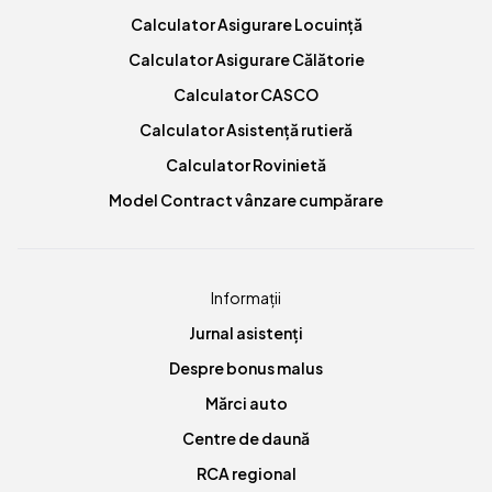
Calculator Asigurare Locuință
Calculator Asigurare Călătorie
Calculator CASCO
Calculator Asistență rutieră
Calculator Rovinietă
Model Contract vânzare cumpărare
Informații
Jurnal asistenți
Despre bonus malus
Mărci auto
Centre de daună
RCA regional