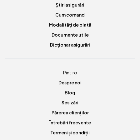
Știri asigurări
Cum comand
Modalități de plată
Documente utile
Dicționar asigurări
Pint.ro
Despre noi
Blog
Sesizări
Părerea clienților
Întrebări frecvente
Termeni și condiții