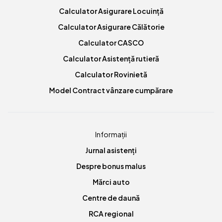
Calculator Asigurare Locuință
Calculator Asigurare Călătorie
Calculator CASCO
Calculator Asistență rutieră
Calculator Rovinietă
Model Contract vânzare cumpărare
Informații
Jurnal asistenți
Despre bonus malus
Mărci auto
Centre de daună
RCA regional