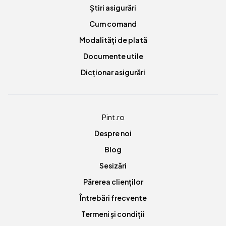
Știri asigurări
Cum comand
Modalități de plată
Documente utile
Dicționar asigurări
Pint.ro
Despre noi
Blog
Sesizări
Părerea clienților
Întrebări frecvente
Termeni și condiții