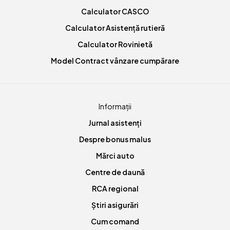
Calculator CASCO
Calculator Asistență rutieră
Calculator Rovinietă
Model Contract vânzare cumpărare
Informații
Jurnal asistenți
Despre bonus malus
Mărci auto
Centre de daună
RCA regional
Știri asigurări
Cum comand