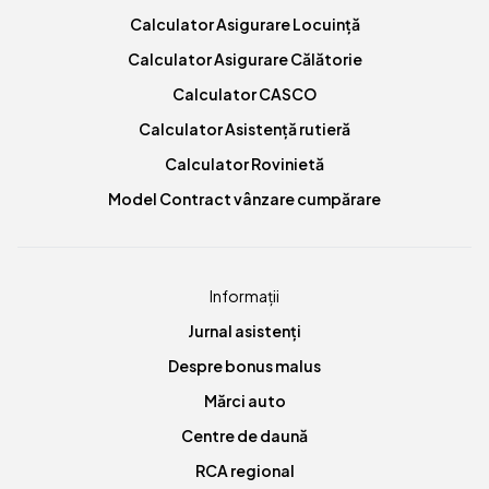
Calculator Asigurare Locuință
Calculator Asigurare Călătorie
Calculator CASCO
Calculator Asistență rutieră
Calculator Rovinietă
Model Contract vânzare cumpărare
Informații
Jurnal asistenți
Despre bonus malus
Mărci auto
Centre de daună
RCA regional