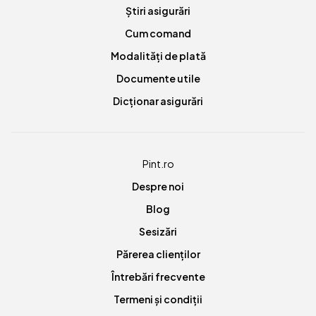
Știri asigurări
Cum comand
Modalități de plată
Documente utile
Dicționar asigurări
Pint.ro
Despre noi
Blog
Sesizări
Părerea clienților
Întrebări frecvente
Termeni și condiții