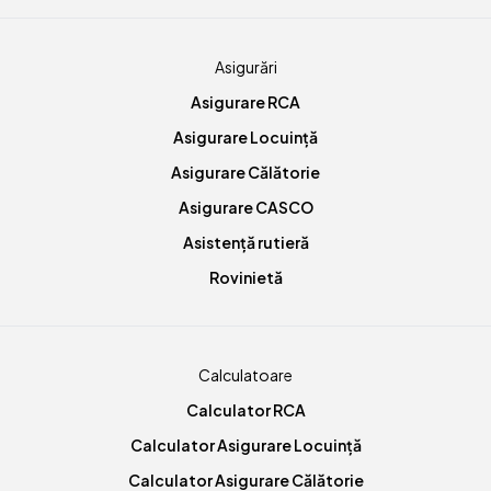
Asigurări
Asigurare RCA
Asigurare Locuință
Asigurare Călătorie
Asigurare CASCO
Asistență rutieră
Rovinietă
Calculatoare
Calculator RCA
Calculator Asigurare Locuință
Calculator Asigurare Călătorie