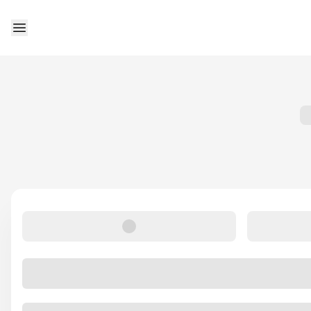
Deschide meniu