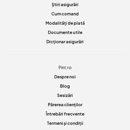
Știri asigurări
Cum comand
Modalități de plată
Documente utile
Dicționar asigurări
Pint.ro
Despre noi
Blog
Sesizări
Părerea clienților
Întrebări frecvente
Termeni și condiții