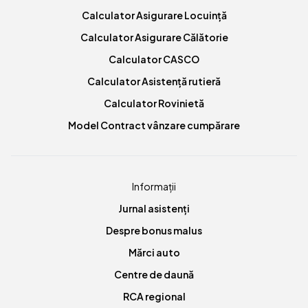
Calculator Asigurare Locuință
Calculator Asigurare Călătorie
Calculator CASCO
Calculator Asistență rutieră
Calculator Rovinietă
Model Contract vânzare cumpărare
Informații
Jurnal asistenți
Despre bonus malus
Mărci auto
Centre de daună
RCA regional