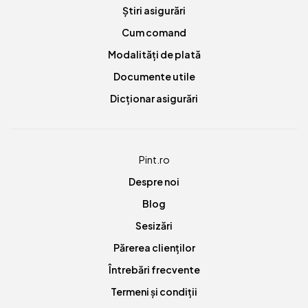
Știri asigurări
Cum comand
Modalități de plată
Documente utile
Dicționar asigurări
Pint.ro
Despre noi
Blog
Sesizări
Părerea clienților
Întrebări frecvente
Termeni și condiții