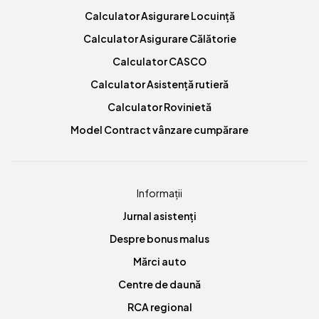
Calculator Asigurare Locuință
Calculator Asigurare Călătorie
Calculator CASCO
Calculator Asistență rutieră
Calculator Rovinietă
Model Contract vânzare cumpărare
Informații
Jurnal asistenți
Despre bonus malus
Mărci auto
Centre de daună
RCA regional