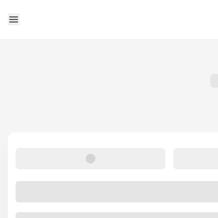
Deschide meniu