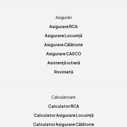
Asigurări
Asigurare RCA
Asigurare Locuință
Asigurare Călătorie
Asigurare CASCO
Asistență rutieră
Rovinietă
Calculatoare
Calculator RCA
Calculator Asigurare Locuință
Calculator Asigurare Călătorie