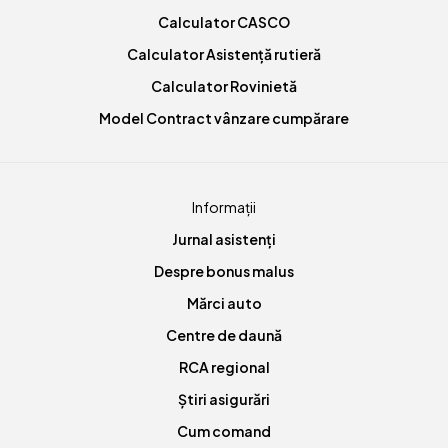
Calculator CASCO
Calculator Asistență rutieră
Calculator Rovinietă
Model Contract vânzare cumpărare
Informații
Jurnal asistenți
Despre bonus malus
Mărci auto
Centre de daună
RCA regional
Știri asigurări
Cum comand