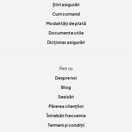
Știri asigurări
Cum comand
Modalități de plată
Documente utile
Dicționar asigurări
Pint.ro
Despre noi
Blog
Sesizări
Părerea clienților
Întrebări frecvente
Termeni și condiții