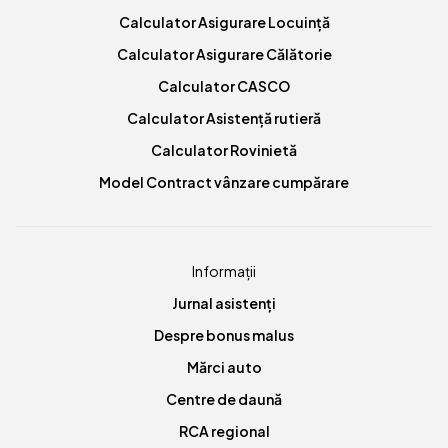
Calculator Asigurare Locuință
Calculator Asigurare Călătorie
Calculator CASCO
Calculator Asistență rutieră
Calculator Rovinietă
Model Contract vânzare cumpărare
Informații
Jurnal asistenți
Despre bonus malus
Mărci auto
Centre de daună
RCA regional