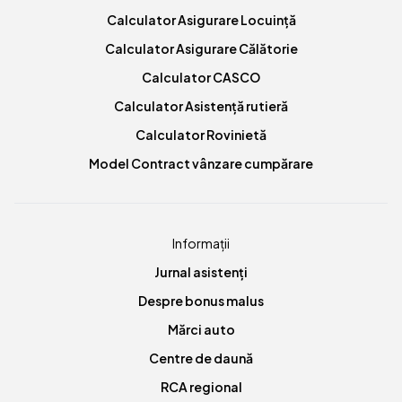
Calculator Asigurare Locuință
Calculator Asigurare Călătorie
Calculator CASCO
Calculator Asistență rutieră
Calculator Rovinietă
Model Contract vânzare cumpărare
Informații
Jurnal asistenți
Despre bonus malus
Mărci auto
Centre de daună
RCA regional