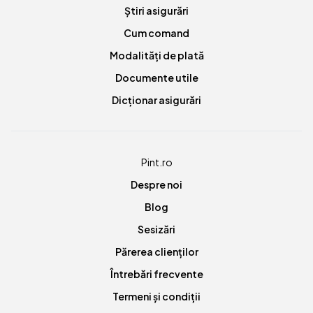
Știri asigurări
Cum comand
Modalități de plată
Documente utile
Dicționar asigurări
Pint.ro
Despre noi
Blog
Sesizări
Părerea clienților
Întrebări frecvente
Termeni și condiții