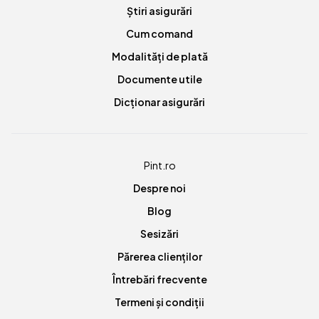
Știri asigurări
Cum comand
Modalități de plată
Documente utile
Dicționar asigurări
Pint.ro
Despre noi
Blog
Sesizări
Părerea clienților
Întrebări frecvente
Termeni și condiții