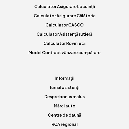
Calculator Asigurare Locuință
Calculator Asigurare Călătorie
Calculator CASCO
Calculator Asistență rutieră
Calculator Rovinietă
Model Contract vânzare cumpărare
Informații
Jurnal asistenți
Despre bonus malus
Mărci auto
Centre de daună
RCA regional