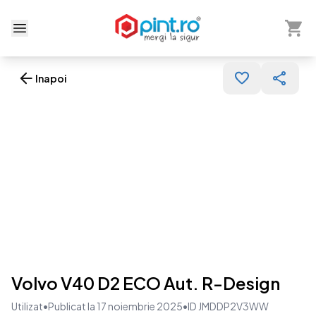
Arată 
Deschide meniu
Inapoi
Volvo V40 D2 ECO Aut. R-Design
Utilizat
•
Publicat la 17 noiembrie 2025
•
ID JMDDP2V3WW