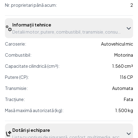
Nr. proprietari până acum:
2
Informații tehnice
Detalii motor, putere, combustibil, transmisie, consum etc.
Caroserie:
Autovehicul mic
Combustibil:
Motorina
Capacitate cilindrică (cm³):
1.560 cm³
Putere (CP):
116 CP
Transmisie:
Automata
Tracțiune:
Fata
Masă maximă autorizată (kg):
1.500 kg
Dotări și echipare
Lista cu opțiuni de siguranță, confort, multimedia, accesorii etc