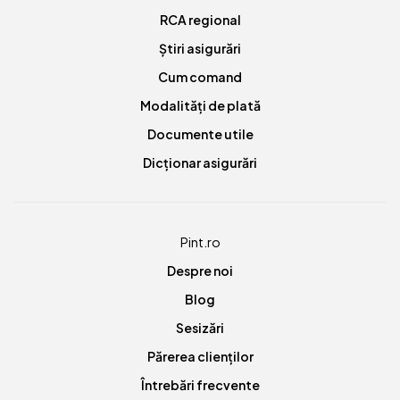
RCA regional
Știri asigurări
Cum comand
Modalități de plată
Documente utile
Dicționar asigurări
Pint.ro
Despre noi
Blog
Sesizări
Părerea clienților
Întrebări frecvente