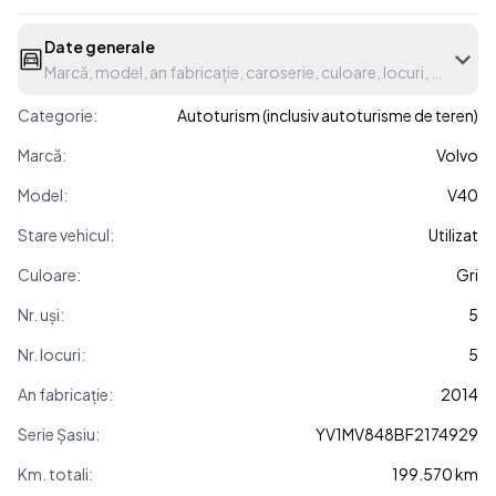
Date generale
Marcă, model, an fabricație, caroserie, culoare, locuri, etc.
Categorie:
Autoturism (inclusiv autoturisme de teren)
Marcă:
Volvo
Model:
V40
Stare vehicul:
Utilizat
Culoare:
Gri
Nr. uși:
5
Nr. locuri:
5
An fabricație:
2014
Serie Șasiu:
YV1MV848BF2174929
Km. totali:
199.570 km