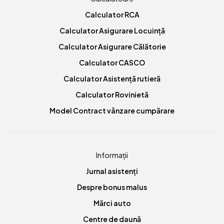
Calculator RCA
Calculator Asigurare Locuință
Calculator Asigurare Călătorie
Calculator CASCO
Calculator Asistență rutieră
Calculator Rovinietă
Model Contract vânzare cumpărare
Informații
Jurnal asistenți
Despre bonus malus
Mărci auto
Centre de daună