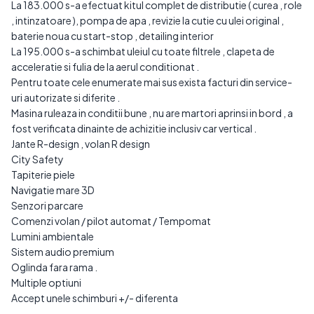
La 183.000 s-a efectuat kitul complet de distributie ( curea , role
, intinzatoare ), pompa de apa , revizie la cutie cu ulei original ,
baterie noua cu start-stop , detailing interior
La 195.000 s-a schimbat uleiul cu toate filtrele , clapeta de
acceleratie si fulia de la aerul conditionat .
Pentru toate cele enumerate mai sus exista facturi din service-
uri autorizate si diferite .
Masina ruleaza in conditii bune , nu are martori aprinsi in bord , a
fost verificata dinainte de achizitie inclusiv car vertical .
Jante R-design , volan R design
City Safety
Tapiterie piele
Navigatie mare 3D
Senzori parcare
Comenzi volan / pilot automat / Tempomat
Lumini ambientale
Sistem audio premium
Oglinda fara rama .
Multiple optiuni
Accept unele schimburi +/- diferenta