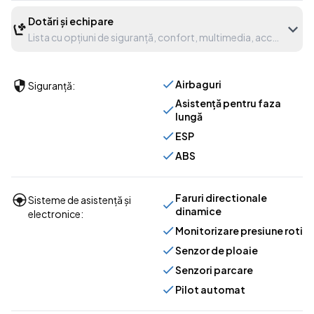
Dotări și echipare
Lista cu opțiuni de siguranță, confort, multimedia, accesorii etc
Airbaguri
Siguranță:
Asistență pentru faza
lungă
ESP
ABS
Faruri directionale
Sisteme de asistență și
dinamice
electronice:
Monitorizare presiune roti
Senzor de ploaie
Senzori parcare
Pilot automat