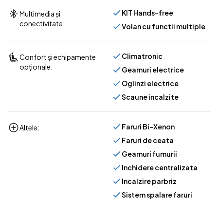
KIT Hands-free
Multimedia și
conectivitate:
Volan cu functii multiple
Climatronic
Confort și echipamente
opționale:
Geamuri electrice
Oglinzi electrice
Scaune incalzite
Faruri Bi-Xenon
Altele:
Faruri de ceata
Geamuri fumurii
Inchidere centralizata
Incalzire parbriz
Sistem spalare faruri