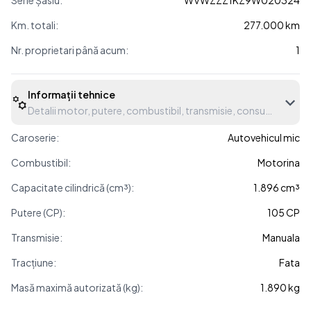
Serie Șasiu:
WVWZZZ1KZ9W020324
Km. totali:
277.000 km
Nr. proprietari până acum:
1
Informații tehnice
Detalii motor, putere, combustibil, transmisie, consum etc.
Caroserie:
Autovehicul mic
Combustibil:
Motorina
Capacitate cilindrică (cm³):
1.896 cm³
Putere (CP):
105 CP
Transmisie:
Manuala
Tracțiune:
Fata
Masă maximă autorizată (kg):
1.890 kg