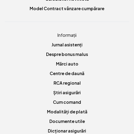
Model Contract vânzare cumpărare
Informații
Jurnal asistenți
Despre bonus malus
Mărci auto
Centre de daună
RCA regional
Știri asigurări
Cum comand
Modalități de plată
Documente utile
Dicționar asigurări