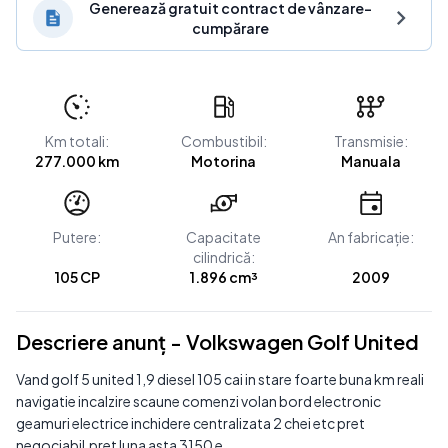
Generează gratuit contract de vânzare-
cumpărare
Km totali:
Combustibil:
Transmisie:
277.000 km
Motorina
Manuala
Putere:
Capacitate
An fabricație:
cilindrică:
105 CP
1.896 cm³
2009
Descriere anunț - Volkswagen Golf United
Vand golf 5 united 1,9 diesel 105 cai in stare foarte buna km reali
navigatie incalzire scaune comenzi volan bord electronic
geamuri electrice inchidere centralizata 2 chei etc pret
negociabil.pret luna asta 3150 e